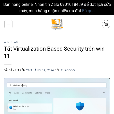
Bán hàng online! Nhắn tin Zalo 0901018489 để đặt lịch sửa
máy, mua hàng nhận nhiều ưu đãi
Bỏ qua
Chuyển
đến
nội
dung
WINDOWS
Tắt Virtualization Based Security trên win
11
ĐÃ ĐĂNG TRÊN
29 THÁNG BA, 2024
BỞI
THACODO