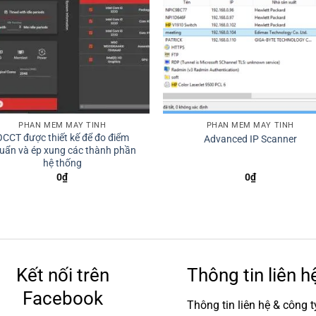
PHẦN MỀM MÁY TÍNH
PHẦN MỀM MÁY TÍNH
OCCT được thiết kế để đo điểm
Advanced IP Scanner
uẩn và ép xung các thành phần
hệ thống
0
₫
0
₫
Kết nối trên
Thông tin liên h
Facebook
Thông tin liên hệ & công t