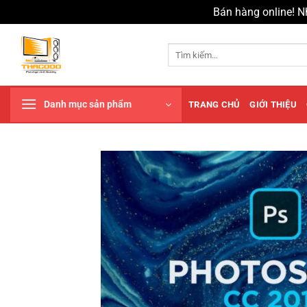
Bán hàng online! N
Chuyển
đến
Tìm
kiếm:
nội
dung
Danh mục sản phẩm
TRANG CHỦ
GIỚI THIỆU