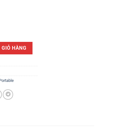
le số lượng
 GIỎ HÀNG
Portable