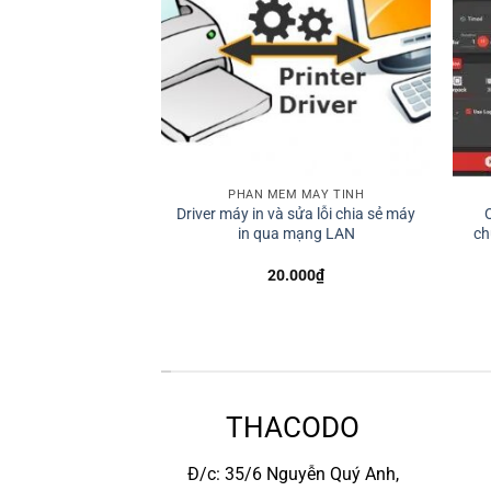
M MÁY TÍNH
PHẦN MỀM MÁY TÍNH
Driver máy in và sửa lỗi chia sẻ máy
ặt qua ultraviewer
in qua mạng LAN
ch
000
₫
20.000
₫
*
THACODO
Đ/c: 35/6 Nguyễn Quý Anh,