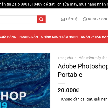
hắn tin Zalo 0901018489 để đặt lịch sửa máy, mua hàng nhận 
LIÊN HỆ
09:30 - 17:00
CỬA HÀNG
HƯỚNG DẪN
CHÍNH SÁCH BẢO HÀNH
QUẢN LÝ BÁN HÀ
Trang chủ
/
Phần mềm máy tính
Adobe Photosho
Portable
20.000
₫
– Không cần cài đặt, giải nén