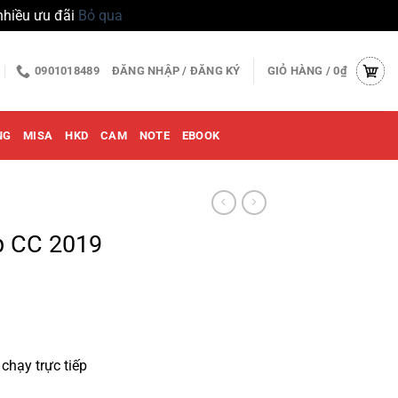
nhiều ưu đãi
Bỏ qua
0901018489
ĐĂNG NHẬP / ĐĂNG KÝ
GIỎ HÀNG /
0
₫
NG
MISA
HKD
CAM
NOTE
EBOOK
p CC 2019
 chạy trực tiếp