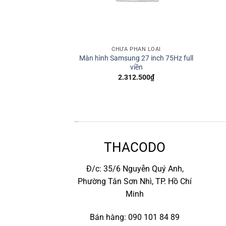
HÂN LOẠI
CHƯA PHÂN LOẠI
Màn hình Samsung 27 inch 75Hz full
us H310M-E
viền
.031
₫
2.312.500
₫
*
THACODO
Đ/c: 35/6 Nguyễn Quý Anh,
Phường Tân Sơn Nhì, TP. Hồ Chí
Minh
Bán hàng: 090 101 84 89