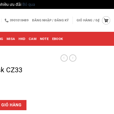
nhiều ưu đãi
Bỏ qua
0901018489
ĐĂNG NHẬP / ĐĂNG KÝ
GIỎ HÀNG /
0
₫
NG
MISA
HKD
CAM
NOTE
EBOOK
sk CZ33
g
 GIỎ HÀNG