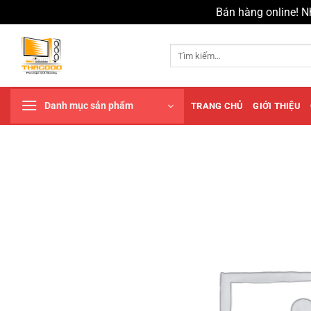
Bán hàng online! N
Chuyển
đến
Tìm
kiếm:
nội
dung
Danh mục sản phẩm
TRANG CHỦ
GIỚI THIỆU