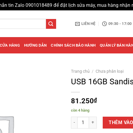
hắn tin Zalo 0901018489 để đặt lịch sửa máy, mua hàng nhận 
LIÊN HỆ
09:30 - 17:00
CỬA HÀNG
HƯỚNG DẪN
CHÍNH SÁCH BẢO HÀNH
QUẢN LÝ BÁN HÀ
Trang chủ
/
Chưa phân loại
USB 16GB Sandi
81.250
₫
còn 4 hàng
USB 16GB Sandisk CZ33 số lượn
THÊM VÀO