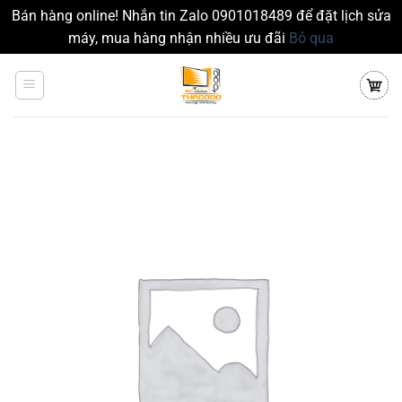
Bán hàng online! Nhắn tin Zalo 0901018489 để đặt lịch sửa
máy, mua hàng nhận nhiều ưu đãi
Bỏ qua
Chuyển
đến
nội
dung