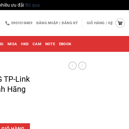
nhiều ưu đãi
Bỏ qua
0901018489
ĐĂNG NHẬP / ĐĂNG KÝ
GIỎ HÀNG /
0
₫
NG
MISA
HKD
CAM
NOTE
EBOOK
G TP-Link
nh Hãng
G1016D Chính Hãng số lượng
 GIỎ HÀNG