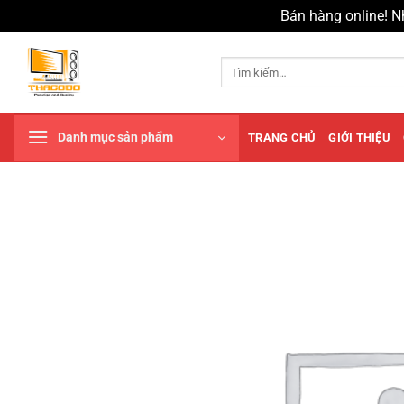
Bán hàng online! N
Chuyển
đến
Tìm
kiếm:
nội
dung
Danh mục sản phẩm
TRANG CHỦ
GIỚI THIỆU