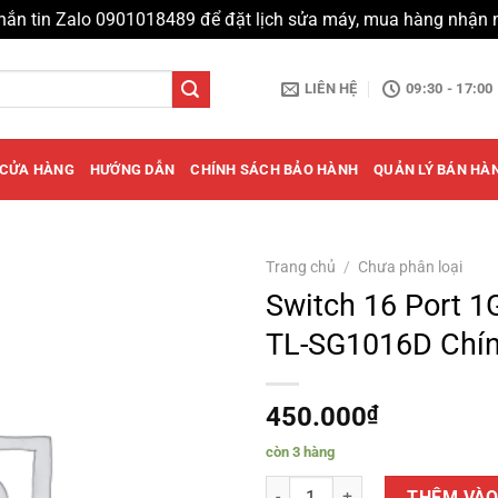
hắn tin Zalo 0901018489 để đặt lịch sửa máy, mua hàng nhận 
LIÊN HỆ
09:30 - 17:00
CỬA HÀNG
HƯỚNG DẪN
CHÍNH SÁCH BẢO HÀNH
QUẢN LÝ BÁN HÀ
Trang chủ
/
Chưa phân loại
Switch 16 Port 1
TL-SG1016D Chí
450.000
₫
còn 3 hàng
Switch 16 Port 1G TP-Link TL-S
THÊM VÀO