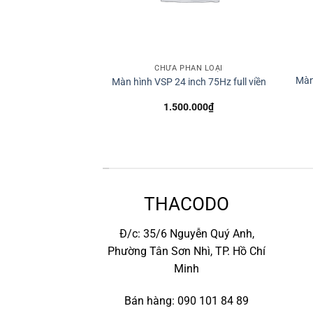
HÂN LOẠI
CHƯA PHÂN LOẠI
Màn
sung 870 EVO 2.5
Màn hình VSP 24 inch 75Hz full viền
.000
₫
1.500.000
₫
*
THACODO
Đ/c: 35/6 Nguyễn Quý Anh,
Phường Tân Sơn Nhì, TP. Hồ Chí
Minh
Bán hàng: 090 101 84 89