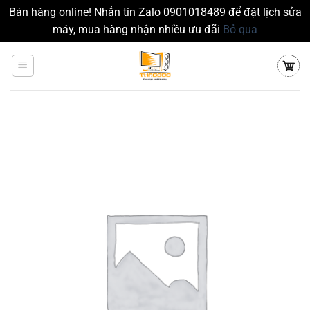
Bán hàng online! Nhắn tin Zalo 0901018489 để đặt lịch sửa
máy, mua hàng nhận nhiều ưu đãi
Bỏ qua
Chuyển
đến
nội
dung