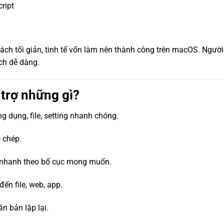
ript
ch tối giản, tinh tế vốn làm nên thành công trên macOS. Người
ch dễ dàng.
trợ những gì?
ng dụng, file, setting nhanh chóng.
o chép.
 nhanh theo bố cục mong muốn.
đến file, web, app.
n bản lặp lại.