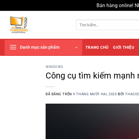
Bán hàng online! N
Chuyển
đến
Tìm
kiếm:
nội
dung
Danh mục sản phẩm
TRANG CHỦ
GIỚI THIỆU
WINDOWS
Công cụ tìm kiếm mạnh 
ĐÃ ĐĂNG TRÊN
9 THÁNG MƯỜI HAI, 2025
BỞI
THACO