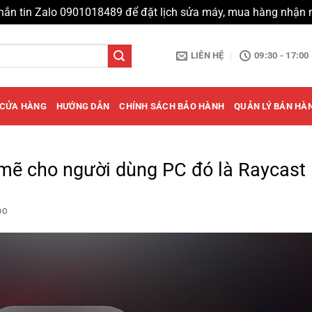
hắn tin Zalo 0901018489 để đặt lịch sửa máy, mua hàng nhận 
LIÊN HỆ
09:30 - 17:00
CỬA HÀNG
HƯỚNG DẪN
CHÍNH SÁCH BẢO HÀNH
QUẢN LÝ BÁN HÀ
mẽ cho người dùng PC đó là Raycast
DO