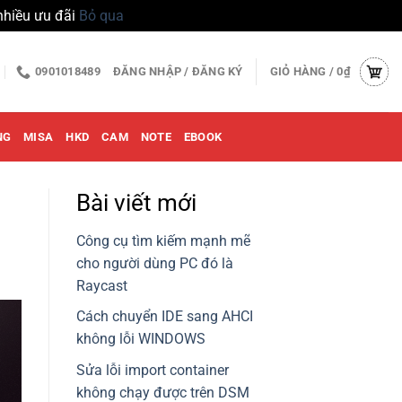
nhiều ưu đãi
Bỏ qua
0901018489
ĐĂNG NHẬP / ĐĂNG KÝ
GIỎ HÀNG /
0
₫
NG
MISA
HKD
CAM
NOTE
EBOOK
Bài viết mới
Công cụ tìm kiếm mạnh mẽ
cho người dùng PC đó là
Raycast
Cách chuyển IDE sang AHCI
không lỗi WINDOWS
Sửa lỗi import container
không chạy được trên DSM