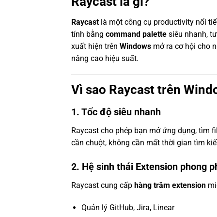
Raycast là gì?
Raycast
là một công cụ productivity nổi t
tính bằng
command palette
siêu nhanh, t
xuất hiện trên
Windows
mở ra cơ hội cho ng
nâng cao hiệu suất.
Vì sao Raycast trên Win
1. Tốc độ siêu nhanh
Raycast cho phép bạn mở ứng dụng, tìm fil
cần chuột, không cần mất thời gian tìm ki
2. Hệ sinh thái Extension phong p
Raycast cung cấp
hàng trăm extension
miễ
Quản lý GitHub, Jira, Linear