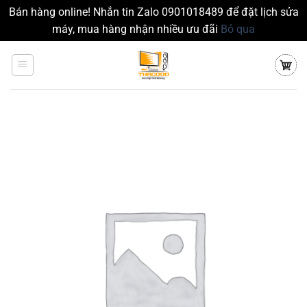
Bán hàng online! Nhắn tin Zalo 0901018489 để đặt lịch sửa
máy, mua hàng nhận nhiều ưu đãi
Bỏ qua
Chuyển
đến
nội
dung