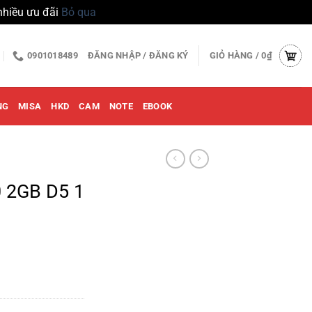
nhiều ưu đãi
Bỏ qua
0901018489
ĐĂNG NHẬP / ĐĂNG KÝ
GIỎ HÀNG /
0
₫
NG
MISA
HKD
CAM
NOTE
EBOOK
 2GB D5 1