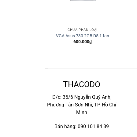
HÂN LOẠI
CHƯA PHÂN LOẠI
 LG 22 inch
VGA Asus 730 2GB D5 1 fan
.000
₫
600.000
₫
*
THACODO
Đ/c: 35/6 Nguyễn Quý Anh,
Phường Tân Sơn Nhì, TP. Hồ Chí
Minh
Bán hàng: 090 101 84 89