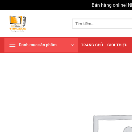
Bán hàng online! N
Chuyển
đến
Tìm
kiếm:
nội
dung
Danh mục sản phẩm
TRANG CHỦ
GIỚI THIỆU