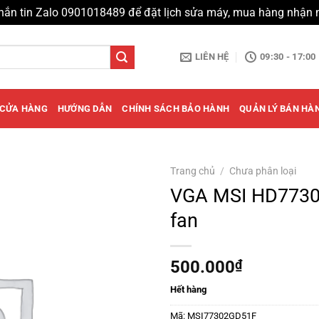
hắn tin Zalo 0901018489 để đặt lịch sửa máy, mua hàng nhận 
LIÊN HỆ
09:30 - 17:00
CỬA HÀNG
HƯỚNG DẪN
CHÍNH SÁCH BẢO HÀNH
QUẢN LÝ BÁN HÀ
Trang chủ
/
Chưa phân loại
VGA MSI HD7730
fan
500.000
₫
Hết hàng
Mã:
MSI77302GD51F