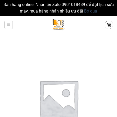
Bán hàng online! Nhắn tin Zalo 0901018489 để đặt lịch sửa
máy, mua hàng nhận nhiều ưu đãi
Bỏ qua
Chuyển
đến
nội
dung