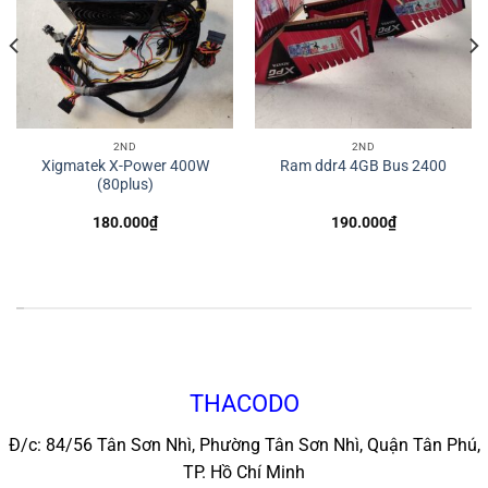
2ND
2ND
Xigmatek X-Power 400W
Ram ddr4 4GB Bus 2400
(80plus)
180.000
₫
190.000
₫
*
THACODO
Đ/c: 84/56 Tân Sơn Nhì, Phường Tân Sơn Nhì, Quận Tân Phú,
TP. Hồ Chí Minh