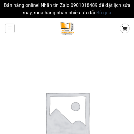
Bán hàng online! Nhắn tin Zalo 0901018489 để đặt lịch sửa
máy, mua hàng nhận nhiều ưu đãi
Bỏ qua
Chuyển
đến
nội
dung