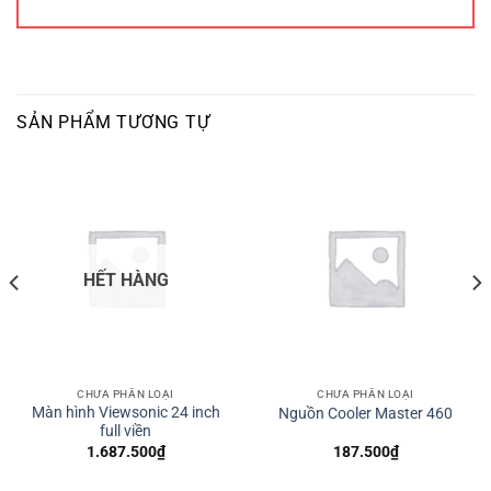
SẢN PHẨM TƯƠNG TỰ
HẾT HÀNG
CHƯA PHÂN LOẠI
CHƯA PHÂN LOẠI
Màn hình Viewsonic 24 inch
Nguồn Cooler Master 460
full viền
1.687.500
₫
187.500
₫