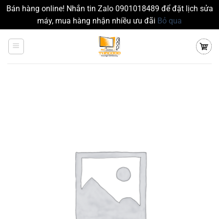
Bán hàng online! Nhắn tin Zalo 0901018489 để đặt lịch sửa
máy, mua hàng nhận nhiều ưu đãi
Bỏ qua
Chuyển
đến
nội
dung