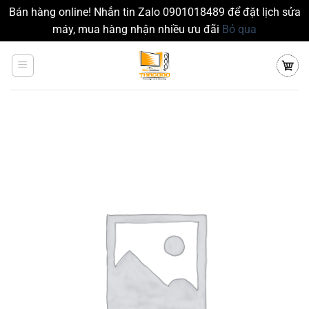
Bán hàng online! Nhắn tin Zalo 0901018489 để đặt lịch sửa
máy, mua hàng nhận nhiều ưu đãi
Bỏ qua
Chuyển
đến
nội
dung