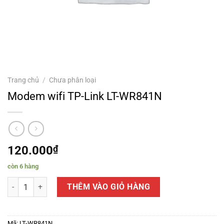
Trang chủ
/
Chưa phân loại
Modem wifi TP-Link LT-WR841N
120.000
₫
còn 6 hàng
Modem wifi TP-Link LT-WR841N số lượng
THÊM VÀO GIỎ HÀNG
Mã:
LT-WR841N