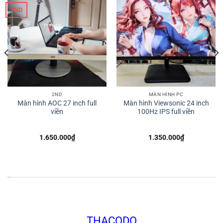
2ND
2ND
MÀN HÌNH PC
Màn hình AOC 27 inch full
Màn hình Viewsonic 24 inch
viền
100Hz IPS full viền
1.650.000
₫
1.350.000
₫
*
THACODO