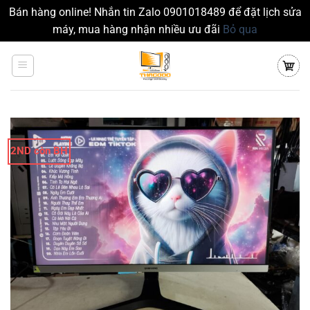
Bán hàng online! Nhắn tin Zalo 0901018489 để đặt lịch sửa
máy, mua hàng nhận nhiều ưu đãi
Bỏ qua
Chuyển
đến
nội
dung
2ND còn BH