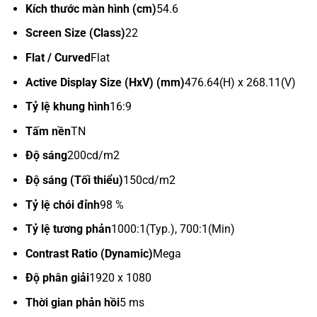
Kích thước màn hình (cm)
54.6
Screen Size (Class)
22
Flat / Curved
Flat
Active Display Size (HxV) (mm)
476.64(H) x 268.11(V)
Tỷ lệ khung hình
16:9
Tấm nền
TN
Độ sáng
200cd/m2
Độ sáng (Tối thiểu)
150cd/m2
Tỷ lệ chói đỉnh
98 %
Tỷ lệ tương phản
1000:1(Typ.), 700:1(Min)
Contrast Ratio (Dynamic)
Mega
Độ phân giải
1920 x 1080
Thời gian phản hồi
5 ms