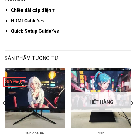
Chiều dài cáp điện
m
HDMI Cable
Yes
Quick Setup Guide
Yes
SẢN PHẨM TƯƠNG TỰ
2ND còn BH
HẾT HÀNG
2ND CÒN BH
2ND