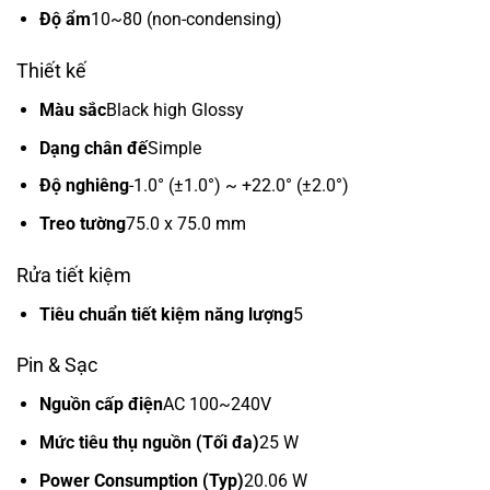
Độ ẩm
10~80 (non-condensing)
Thiết kế
Màu sắc
Black high Glossy
Dạng chân đế
Simple
Độ nghiêng
-1.0° (±1.0°) ~ +22.0° (±2.0°)
Treo tường
75.0 x 75.0 mm
Rửa tiết kiệm
Tiêu chuẩn tiết kiệm năng lượng
5
Pin & Sạc
Nguồn cấp điện
AC 100~240V
Mức tiêu thụ nguồn (Tối đa)
25 W
Power Consumption (Typ)
20.06 W