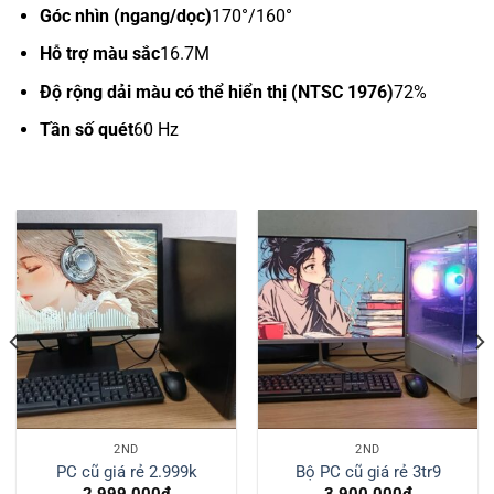
Góc nhìn (ngang/dọc)
170°/160°
Hỗ trợ màu sắc
16.7M
Độ rộng dải màu có thể hiển thị (NTSC 1976)
72%
Tần số quét
60 Hz
2ND
2ND
PC cũ giá rẻ 2.999k
Bộ PC cũ giá rẻ 3tr9