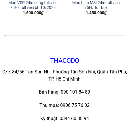
Màn VSP 24in cong full viền
Màn hình MSI 24in full viền
75Hz full viền bh 10/2024
75Hz full box
1.600.000
₫
1.450.000
₫
*
THACODO
Đ/c: 84/56 Tân Sơn Nhì, Phường Tân Sơn Nhì, Quận Tân Phú,
TP. Hồ Chí Minh
Bán hàng: 090 101 84 89
Thu mua: 0906 75 76 02
Kỹ thuật: 0344 60 38 94