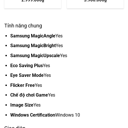
2.999.000
₫
3.900.000
₫
Tính năng chung
Samsung MagicAngle
Yes
Samsung MagicBright
Yes
Samsung MagicUpscale
Yes
Eco Saving Plus
Yes
Eye Saver Mode
Yes
Flicker Free
Yes
Chế độ chơi Game
Yes
Image Size
Yes
Windows Certification
Windows 10