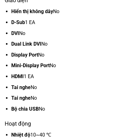
Giao diện
Hiển thị không dây
No
D-Sub
1 EA
DVI
No
Dual Link DVI
No
Display Port
No
Mini-Display Port
No
HDMI
1 EA
Tai nghe
No
Tai nghe
No
Bộ chia USB
No
Hoạt động
Nhiệt độ
10~40 ℃