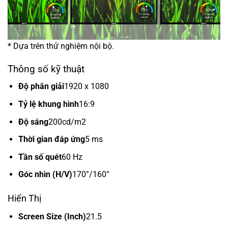
* Dựa trên thử nghiệm nội bộ.
Thông số kỹ thuật
Độ phân giải
1920 x 1080
Tỷ lệ khung hình
16:9
Độ sáng
200cd/m2
Thời gian đáp ứng
5 ms
Tần số quét
60 Hz
Góc nhìn (H/V)
170°/160°
Hiển Thị
Screen Size (Inch)
21.5