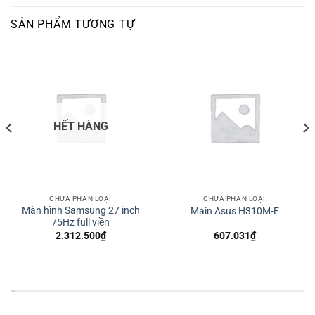
SẢN PHẨM TƯƠNG TỰ
HẾT HÀNG
CHƯA PHÂN LOẠI
CHƯA PHÂN LOẠI
Màn hình Samsung 27 inch
Main Asus H310M-E
75Hz full viền
2.312.500
₫
607.031
₫
*