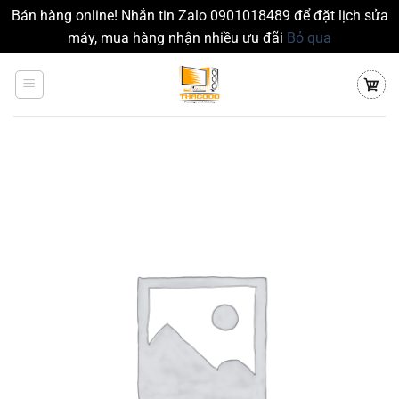
Bán hàng online! Nhắn tin Zalo 0901018489 để đặt lịch sửa
máy, mua hàng nhận nhiều ưu đãi
Bỏ qua
Chuyển
đến
nội
dung