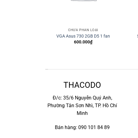
HÂN LOẠI
CHƯA PHÂN LOẠI
sung 870 EVO 2.5
VGA Asus 730 2GB D5 1 fan
.000
₫
600.000
₫
*
THACODO
Đ/c: 35/6 Nguyễn Quý Anh,
Phường Tân Sơn Nhì, TP. Hồ Chí
Minh
Bán hàng: 090 101 84 89