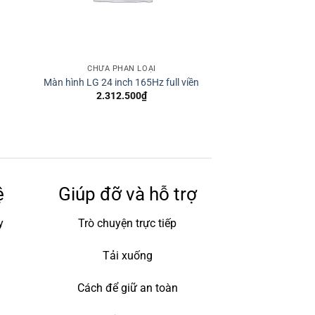
CHƯA PHÂN LOẠI
Màn hình LG 24 inch 165Hz full viền
2.312.500
₫
ệ
Giúp đỡ và hỗ trợ
y
Trò chuyện trực tiếp
Tải xuống
Cách để giữ an toàn