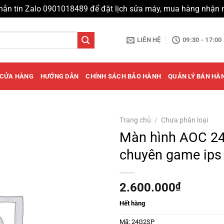
hắn tin Zalo 0901018489 để đặt lịch sửa máy, mua hàng nhận 
LIÊN HỆ
09:30 - 17:00
CỬA HÀNG
HƯỚNG DẪN
CHÍNH SÁCH BẢO HÀNH
QUẢN LÝ BÁN HÀ
Trang chủ
/
Chưa phân loại
Màn hình AOC 24
chuyên game ips
2.600.000
₫
Hết hàng
Mã:
24G2SP