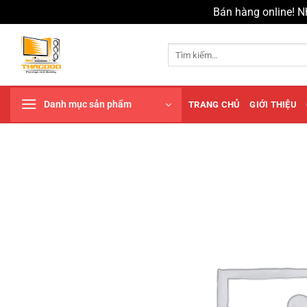
Bán hàng online! N
Chuyển
đến
Tìm
kiếm:
nội
dung
Danh mục sản phẩm
TRANG CHỦ
GIỚI THIỆU