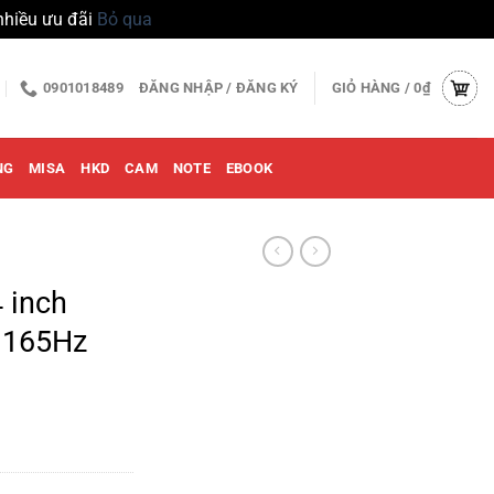
nhiều ưu đãi
Bỏ qua
0901018489
ĐĂNG NHẬP / ĐĂNG KÝ
GIỎ HÀNG /
0
₫
NG
MISA
HKD
CAM
NOTE
EBOOK
 inch
 165Hz