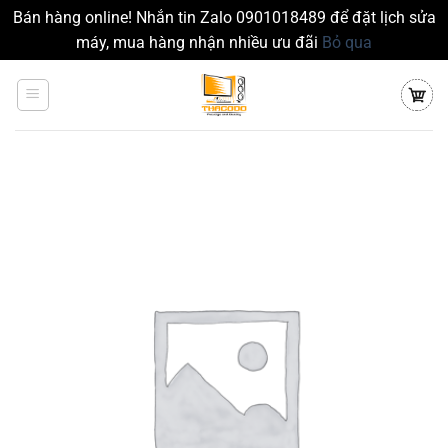
Bán hàng online! Nhắn tin Zalo 0901018489 để đặt lịch sửa
máy, mua hàng nhận nhiều ưu đãi
Bỏ qua
Chuyển
đến
nội
dung