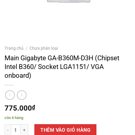
Trang chủ
/
Chưa phân loại
Main Gigabyte GA-B360M-D3H (Chipset
Intel B360/ Socket LGA1151/ VGA
onboard)
775.000
₫
còn 6 hàng
Main Gigabyte GA-B360M-D3H (Chipset Intel B360/ Socket LGA1151
THÊM VÀO GIỎ HÀNG