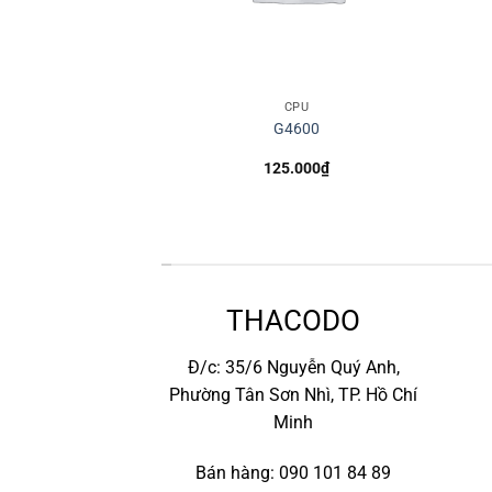
CPU
CPU
 6700
G4600
0.000
₫
125.000
₫
*
THACODO
Đ/c: 35/6 Nguyễn Quý Anh,
Phường Tân Sơn Nhì, TP. Hồ Chí
Minh
Bán hàng: 090 101 84 89