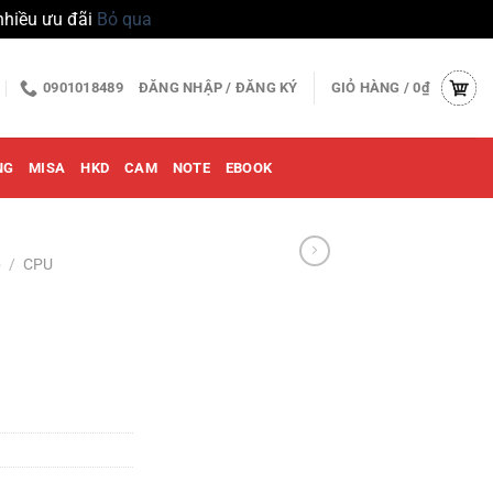
nhiều ưu đãi
Bỏ qua
0901018489
ĐĂNG NHẬP / ĐĂNG KÝ
GIỎ HÀNG /
0
₫
NG
MISA
HKD
CAM
NOTE
EBOOK
p
/
CPU