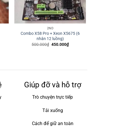
2ND
Combo X58 Pro + Xeon X5675 (6
nhân 12 luồng)
500.000
₫
450.000
₫
ệ
Giúp đỡ và hỗ trợ
y
Trò chuyện trực tiếp
Tải xuống
Cách để giữ an toàn