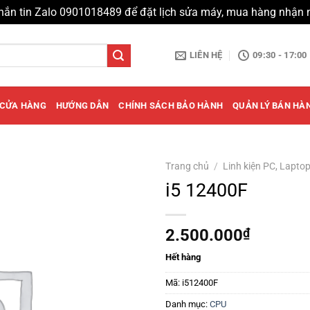
hắn tin Zalo 0901018489 để đặt lịch sửa máy, mua hàng nhận 
LIÊN HỆ
09:30 - 17:00
CỬA HÀNG
HƯỚNG DẪN
CHÍNH SÁCH BẢO HÀNH
QUẢN LÝ BÁN HÀ
Trang chủ
/
Linh kiện PC, Lapto
i5 12400F
2.500.000
₫
Hết hàng
Mã:
i512400F
Danh mục:
CPU