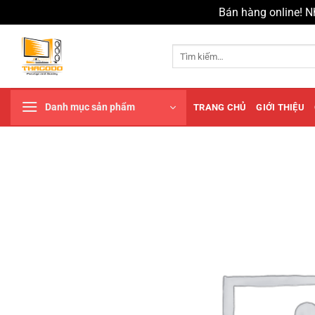
Bán hàng online! N
Chuyển
đến
Tìm
kiếm:
nội
dung
Danh mục sản phẩm
TRANG CHỦ
GIỚI THIỆU