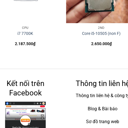
CPU
2ND
i7 7700K
Core i5-10505 (non F)
2.187.500
₫
2.650.000
₫
Kết nối trên
Thông tin liên h
Facebook
Thông tin liên hệ & công t
Blog & Bài báo
Sơ đồ trang web