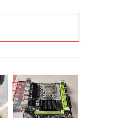
-10%
2ND