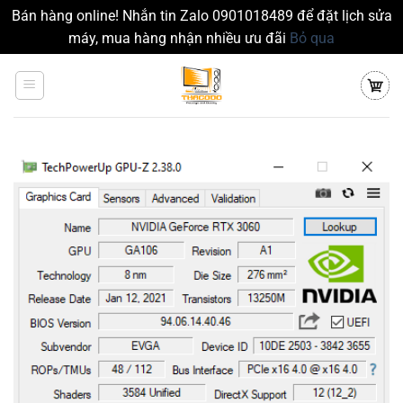
Bán hàng online! Nhắn tin Zalo 0901018489 để đặt lịch sửa
máy, mua hàng nhận nhiều ưu đãi
Bỏ qua
Chuyển
đến
nội
dung