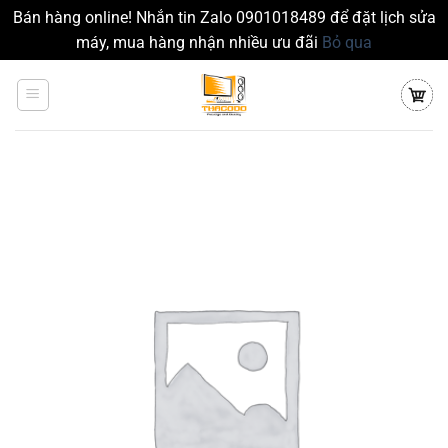
Bán hàng online! Nhắn tin Zalo 0901018489 để đặt lịch sửa
máy, mua hàng nhận nhiều ưu đãi
Bỏ qua
Chuyển
đến
nội
dung