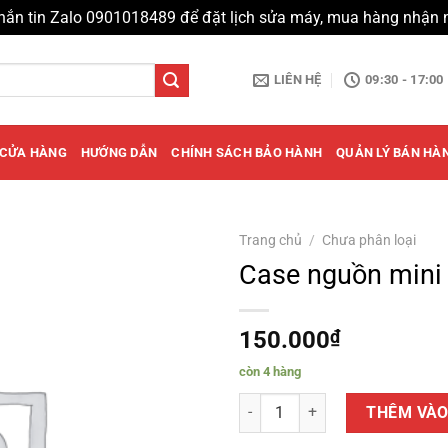
hắn tin Zalo 0901018489 để đặt lịch sửa máy, mua hàng nhận 
LIÊN HỆ
09:30 - 17:00
CỬA HÀNG
HƯỚNG DẪN
CHÍNH SÁCH BẢO HÀNH
QUẢN LÝ BÁN HÀ
Trang chủ
/
Chưa phân loại
Case nguồn mini
150.000
₫
còn 4 hàng
Case nguồn mini FPT số lượng
THÊM VÀO