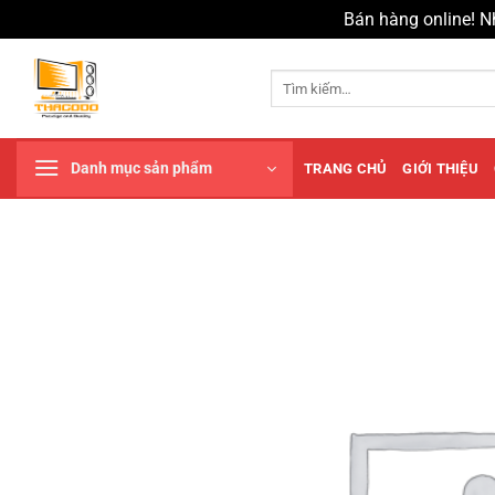
Bán hàng online! N
Chuyển
đến
Tìm
kiếm:
nội
dung
Danh mục sản phẩm
TRANG CHỦ
GIỚI THIỆU