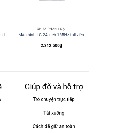
CHƯA PHÂN LOẠI
old
Màn hình LG 24 inch 165Hz full viền
2.312.500
₫
ệ
Giúp đỡ và hỗ trợ
y
Trò chuyện trực tiếp
Tải xuống
Cách để giữ an toàn