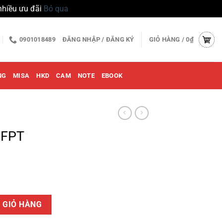
nhiều ưu đãi
Bỏ qua
0901018489
ĐĂNG NHẬP / ĐĂNG KÝ
GIỎ HÀNG /
0
₫
NG
MISA
HKD
CAM
NOTE
EBOOK
 FPT
 GIỎ HÀNG