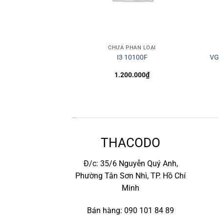
HÂN LOẠI
CHƯA PHÂN LOẠI
ool VX Plus 500
I3 10100F
VG
.000
₫
1.200.000
₫
*
THACODO
Đ/c: 35/6 Nguyễn Quý Anh,
Phường Tân Sơn Nhì, TP. Hồ Chí
Minh
Bán hàng: 090 101 84 89