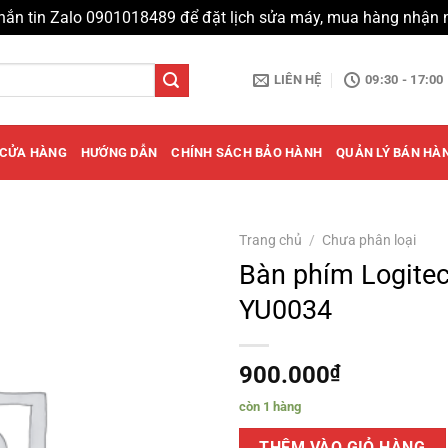
hắn tin Zalo 0901018489 để đặt lịch sửa máy, mua hàng nhận 
LIÊN HỆ
09:30 - 17:00
CỬA HÀNG
HƯỚNG DẪN
CHÍNH SÁCH BẢO HÀNH
QUẢN LÝ BÁN HÀ
Trang chủ
/
Chưa phân loại
Bàn phím Logitec
YU0034
900.000
₫
còn 1 hàng
THÊM VÀO GIỎ HÀNG