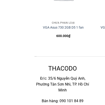
HÂN LOẠI
CHƯA PHÂN LOẠI
10100F
VGA Asus 730 2GB D5 1 fan
VG
0.000
₫
600.000
₫
*
THACODO
Đ/c: 35/6 Nguyễn Quý Anh,
Phường Tân Sơn Nhì, TP. Hồ Chí
Minh
Bán hàng: 090 101 84 89