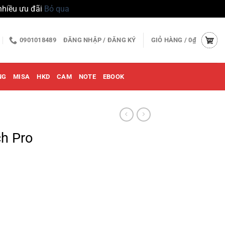
nhiều ưu đãi
Bỏ qua
0901018489
ĐĂNG NHẬP / ĐĂNG KÝ
GIỎ HÀNG /
0
₫
NG
MISA
HKD
CAM
NOTE
EBOOK
h Pro