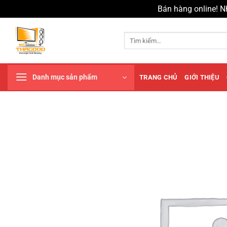
Bán hàng online! N
Chuyển
đến
Tìm
kiếm:
nội
dung
Danh mục sản phẩm
TRANG CHỦ
GIỚI THIỆU